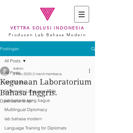
VETTRA SOLUSI INDONESIA
Produsen Lab Bahasa Modern
Postingan
All Posts
Admin
All Posts
3 Nov 2025
2 menit membaca
Kegunaan Laboratorium
lab bahasa
Bahasa Inggris.
Diplomatic Language Skills
lab bahasa yang bagus
Diperbarui:
6 Apr
Multilingual Diplomacy
lab bahasa modern
Language Training for Diplomats