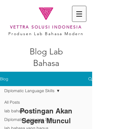
VETTRA SOLUSI INDONESIA
Produsen Lab Bahasa Modern
Blog Lab
Bahasa
Blog
Diplomatic Language Skills
All Posts
Postingan Akan
lab bahasa
Segera Muncul
Diplomatic Language Skills
lab bahasa yang bagus