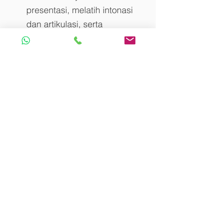
presentasi, melatih intonasi 
dan artikulasi, serta 
menyusun abstrak dan artikel 
ilmiah yang layak 
dipublikasikan di jurnal 
internasional.
Membangun Kepercayaan 
Diri dalam Komunikasi 
Multikultural
Dalam era globalisasi, 
mahasiswa teknik akan 
berinteraksi dengan rekan 
dari berbagai latar belakang 
budaya. Lab bahasa tidak 