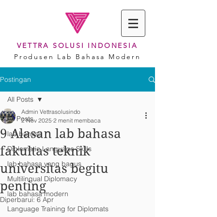
VETTRA SOLUSI INDONESIA
Produsen Lab Bahasa Modern
Postingan
All Posts
Admin Vettrasolusindo
All Posts
2 Nov 2025
2 menit membaca
9 Alasan lab bahasa
lab bahasa
fakultas teknik
Diplomatic Language Skills
lab bahasa yang bagus
universitas begitu
Multilingual Diplomacy
penting
lab bahasa modern
Diperbarui:
6 Apr
Language Training for Diplomats