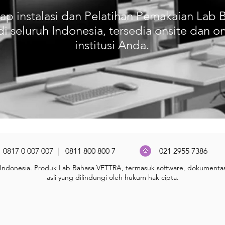
ap instalasi dan Pelatihan Pemakaian Lab 
di seluruh Indonesia, tersedia onsite dan 
institusi Anda.
0817 0 007 007 | 0811 800 800 7
021 2955 7386
si Indonesia. Produk Lab Bahasa VETTRA, termasuk software, dokumentas
asli yang dilindungi oleh hukum hak cipta.