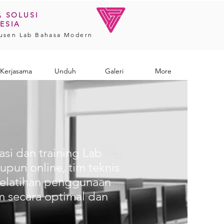
A SOLUSI
ESIA
usen Lab Bahasa Modern
Kerjasama
Unduh
Galeri
More
si dan training Lab
upun online, tim teknis
pelatihan penggunaan
m secara optimal dan