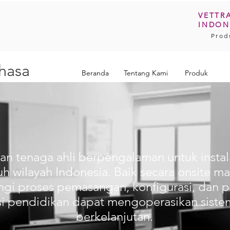
VETTR
INDON
Prod
ahasa
Beranda
Tentang Kami
Produk
 tenaga ahli berpengalaman untuk instala
uh wilayah Indonesia. Baik secara onsite ma
gi proses pemasangan, konfigurasi, dan 
usi pendidikan dapat mengoperasikan siste
berkelanjutan.